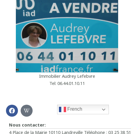
Immobilier Audrey Lefebvre
Tel: 06.44.01.10.11
F
W
French
a
i
c
k
e
i
Nous contacter:
b
p
4 Place de la Mairie 10110 Landreville Téléphone : 03 25 38 51