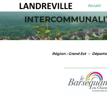
Aller
Accueil
au
contenu
INTERCOMMUNALI
Région : Grand Est – Département :