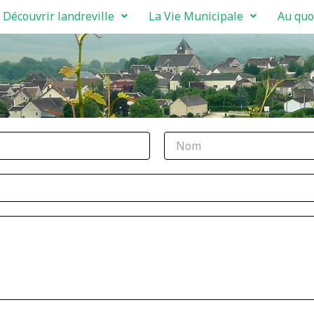
Découvrir landreville
La Vie Municipale
Au quo
N
o
m