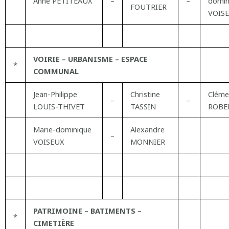
Anne PETITEAUX
–
–
domin
FOUTRIER
VOIS
VOIRIE – URBANISME – ESPACE
*
COMMUNAL
Jean-Philippe
Christine
Cléme
–
–
LOUIS-THIVET
TASSIN
ROBE
Marie-dominique
Alexandre
–
VOISEUX
MONNIER
PATRIMOINE – BATIMENTS –
*
CIMETIÈRE