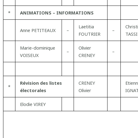
*
ANIMATIONS – INFORMATIONS
Laetitia
Christ
Anne PETITEAUX
–
–
FOUTRIER
TASS
Marie-dominique
Olivier
–
–
VOISEUX
CRENEY
Révision des listes
CRENEY
Etien
*
électorales
Olivier
IGNA
Elodie VIREY