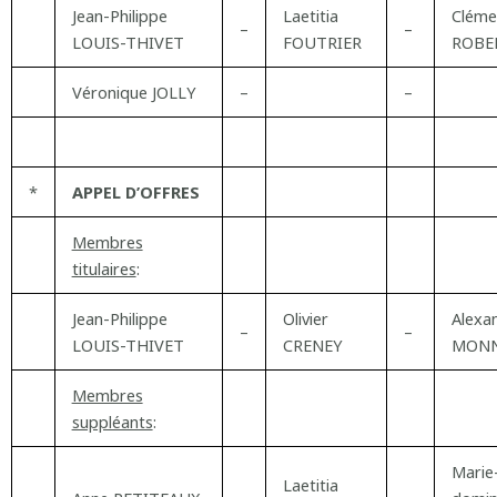
Jean-Philippe
Laetitia
Cléme
–
–
LOUIS-THIVET
FOUTRIER
ROBE
Véronique JOLLY
–
–
*
APPEL D’OFFRES
Membres
titulaires
:
Jean-Philippe
Olivier
Alexa
–
–
LOUIS-THIVET
CRENEY
MONN
Membres
suppléants
:
Marie
Laetitia