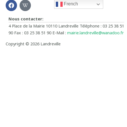
F
W
French
a
i
c
k
e
i
Nous contacter:
b
p
4 Place de la Mairie 10110 Landreville Téléphone : 03 25 38 51
o
e
90 Fax : 03 25 38 51 90 E-Mail :
mairie.landreville@wanadoo.fr
o
d
k
i
Copyright © 2026 Landreville
a
-
w