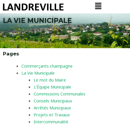
Menu
Aller
au
contenu
LA VIE MUNICIPALE
Pages
Commerçants champagne
La Vie Municipale
Le mot du Maire
L’Équipe Municipale
Commissions Communales
Conseils Municipaux
Arrêtés Municipaux
Projets et Travaux
Intercommunalité