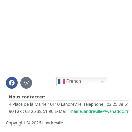
F
W
French
a
i
c
k
e
i
Nous contacter:
b
p
4 Place de la Mairie 10110 Landreville Téléphone : 03 25 38 51
o
e
90 Fax : 03 25 38 51 90 E-Mail :
mairie.landreville@wanadoo.fr
o
d
k
i
Copyright © 2026 Landreville
a