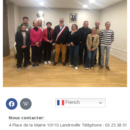
F
W
French
a
i
c
k
e
i
Nous contacter:
b
p
4 Place de la Mairie 10110 Landreville Téléphone : 03 25 38 51
o
e